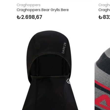
Craghoppers
Cragh
Craghoppers Bear Grylls Bere
Cragh
₺
2.698,67
₺
83