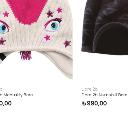
2b
Dare 2b
b Mentality Bere
Dare 2b Numskull Bere
0,00
₺
990,00