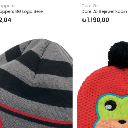
oppers
Dare 2b
oppers BG Logo Bere
Dare 2b Bejewel Kadın
2,04
₺
1.190,00