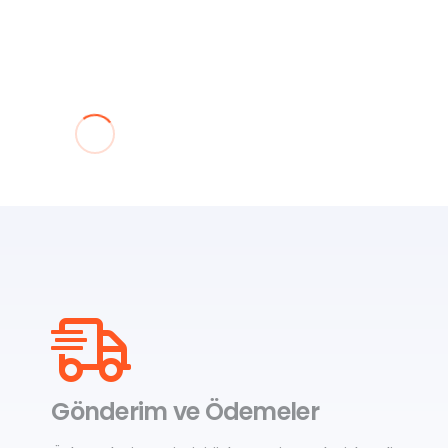
2b
Dare 2b
b Rethink Erkek Bere
Dare 2b Show Of Fur B
0,00
₺
990,00