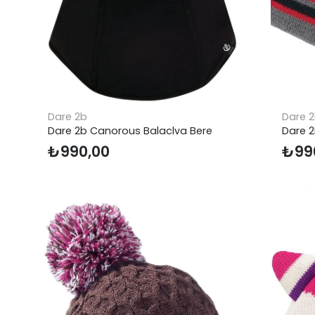
Dare 2b
Dare 
Dare 2b Canorous Balaclva Bere
Dare 2
₺
990,00
₺
99