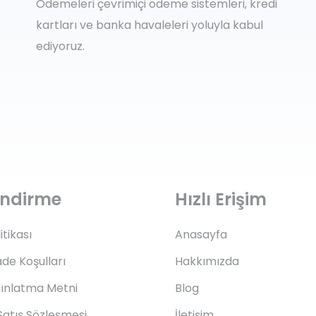
ta
Regatta
a Askel II Bere
Regatta Elin Bere
0,67
₺
541,92