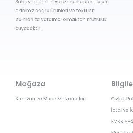
N-Rit
Regat
N
Regatt
₺
1.060,48
₺
70