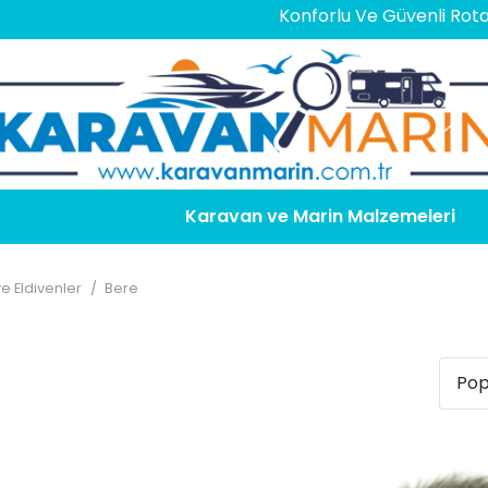
Konforlu Ve Güvenli Rotalar İçin
En D
Karavan ve Marin Malzemeleri
e Eldivenler
/
Bere