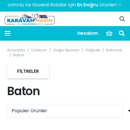
Konforlu Ve Güvenli Rotalar İçin
En Doğru
Ürünler! > > > >
Hesabım
Anasayfa
/
Outdoor
/
Doğa Sporları
/
Dağcılık
/
Batonlar
/
Baton
FILTRELER
Baton