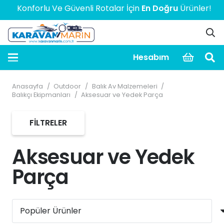
Konforlu Ve Güvenli Rotalar İçin
En Doğru
Ürünler! > > > 
Hesabım
Anasayfa
/
Outdoor
/
Balık Av Malzemeleri
/
Balıkçı Ekipmanları
/
Aksesuar ve Yedek Parça
FILTRELER
Aksesuar ve Yedek
Parça